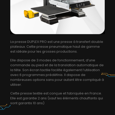
La presse DUPLEX PRO est une presse à transfert double
plateaux. Cette presse pneumatique haut de gamme
est idéale pour les grosses productions.
Elle dispose de 3 modes de fonctionnement, d’une
commande au pied et de la translation automatique de
la tête. Son écran tactile facilite également l’utilisation
avec 6 programmes prédéfinis. Il dispose de
nombreuses options sans pour autant être compliqué à
utiliser.
Cette presse textile est conçue et fabriquée en France.
Elle est garantie 2 ans (sauf les éléments chauffants qui
sont garantis 10 ans)